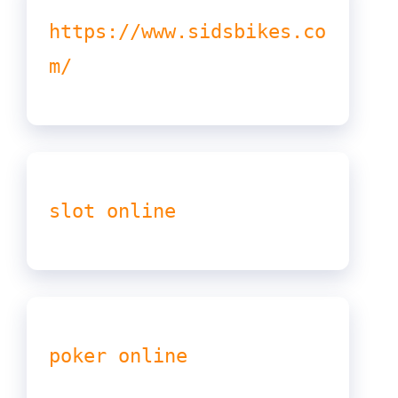
https://www.sidsbikes.co
m/
slot online
poker online