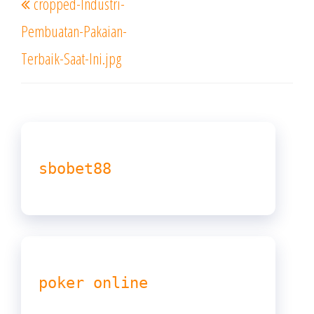
cropped-Industri-
navigation
Post
Pembuatan-Pakaian-
Terbaik-Saat-Ini.jpg
sbobet88
poker online