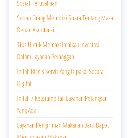
Sosial Perusahaan
Setiap Orang Memiliki Suara Tentang Masa
Depan Akuntansi
Tips Untuk Memaksimalkan Investasi
Dalam Layanan Pelanggan
Inilah Bisnis Servis Yang Dipakai Secara
Digital
Inilah 7 Keterampilan Layanan Pelanggan
Yang Ada
Layanan Pengiriman Makanan Baru Dapat
Menciptakan Makanan