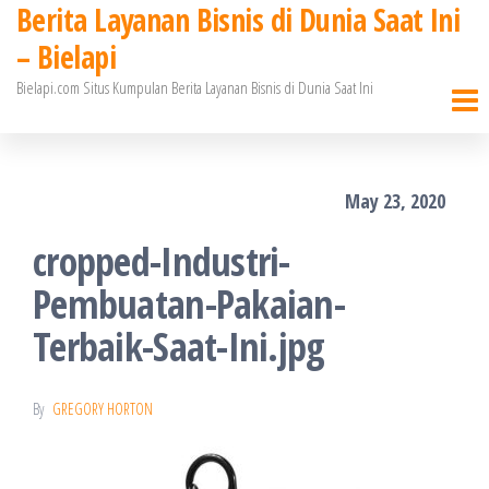
Berita Layanan Bisnis di Dunia Saat Ini
Skip
– Bielapi
to
Bielapi.com Situs Kumpulan Berita Layanan Bisnis di Dunia Saat Ini
the
content
May 23, 2020
cropped-Industri-
Pembuatan-Pakaian-
Terbaik-Saat-Ini.jpg
By
GREGORY HORTON