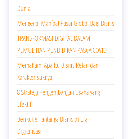
Dunia
Mengenal Manfaat Pasar Global Bagi Bisnis
TRANSFORMASI DIGITAL DALAM
PEMULIHAN PENDIDIKAN PASCA COVID
Memahami Apa Itu Bisnis Retail dan
Karakteristiknya
8 Strategi Pengembangan Usaha yang
Efektif
Berikut 8 Tantanga Bisnis di Era
Digitalisasi