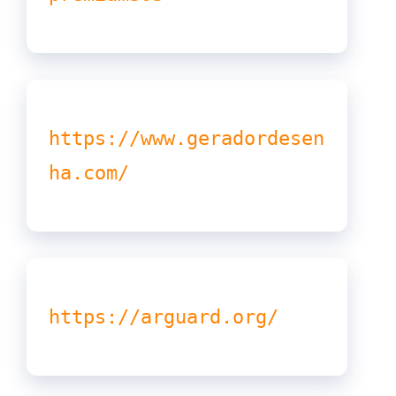
https://www.geradordesen
ha.com/
https://arguard.org/