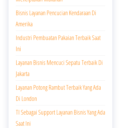
Bisnis Layanan Pencucian Kendaraan Di
Amerika
Industri Pembuatan Pakaian Terbaik Saat
Ini
Layanan Bisnis Mencuci Sepatu Terbaik Di
Jakarta
Layanan Potong Rambut Terbaik Yang Ada
Di London
TI Sebagai Support Layanan Bisnis Yang Ada
Saat Ini