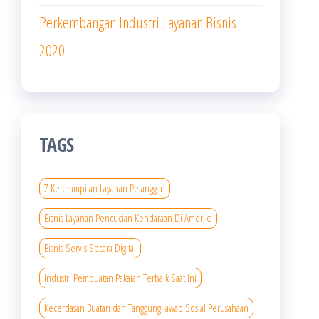
Perkembangan Industri Layanan Bisnis
2020
TAGS
7 Keterampilan Layanan Pelanggan
Bisnis Layanan Pencucian Kendaraan Di Amerika
Bisnis Servis Secara Digital
Industri Pembuatan Pakaian Terbaik Saat Ini
Kecerdasan Buatan dan Tanggung Jawab Sosial Perusahaan