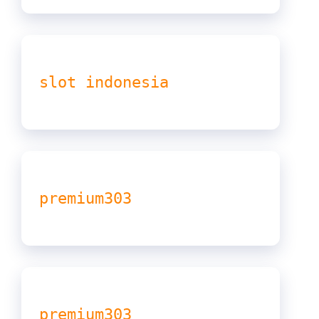
slot indonesia
premium303
premium303