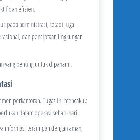
tif dan efisien.
s pada administrasi, tetapi juga
asional, dan penciptaan lingkungan
an yang penting untuk dipahami.
tasi
jemen perkantoran. Tugas ini mencakup
erlukan dalam operasi sehari-hari.
wa informasi tersimpan dengan aman,