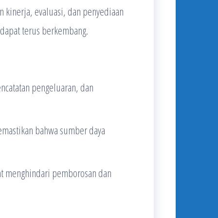
kinerja, evaluasi, dan penyediaan
dapat terus berkembang.
ncatatan pengeluaran, dan
emastikan bahwa sumber daya
pat menghindari pemborosan dan