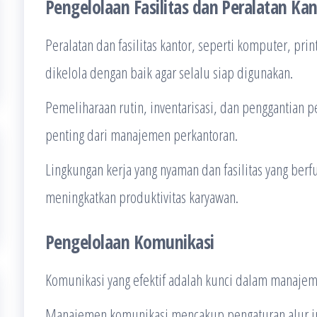
Pengelolaan Fasilitas dan Peralatan Kan
Peralatan dan fasilitas kantor, seperti komputer, pri
dikelola dengan baik agar selalu siap digunakan.
Pemeliharaan rutin, inventarisasi, dan penggantian 
penting dari manajemen perkantoran.
Lingkungan kerja yang nyaman dan fasilitas yang be
meningkatkan produktivitas karyawan.
Pengelolaan Komunikasi
Komunikasi yang efektif adalah kunci dalam manajem
Manajemen komunikasi mencakup pengaturan alur in