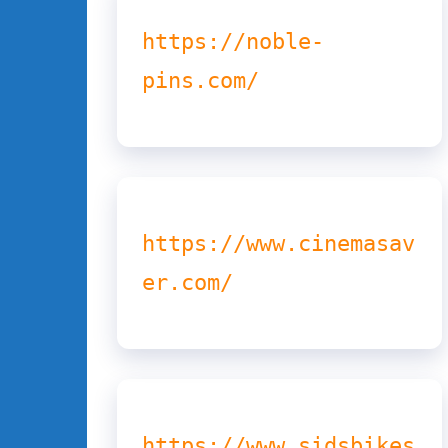
https://noble-
pins.com/
https://www.cinemasav
er.com/
https://www.sidsbikes