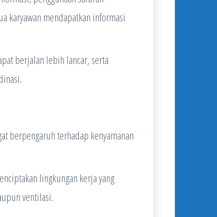
ua karyawan mendapatkan informasi
at berjalan lebih lancar, serta
inasi.
ngat berpengaruh terhadap kenyamanan
nciptakan lingkungan kerja yang
upun ventilasi.