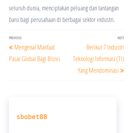
seluruh dunia, menciptakan peluang dan tantangan
baru bagi perusahaan di berbagai sektor industri.
Post
PREVIOUS
NEXT
Previous
Nex
Mengenal Manfaat
Berikut 7 Industri
navigation
Post
Post
Pasar Global Bagi Bisnis
Teknologi Informasi (TI)
Yang Mendominasi
sbobet88