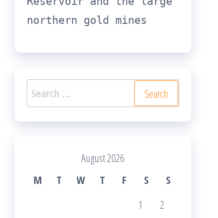
Reservoir and the large 
northern gold mines
Search
for:
August 2026
M
T
W
T
F
S
S
1
2