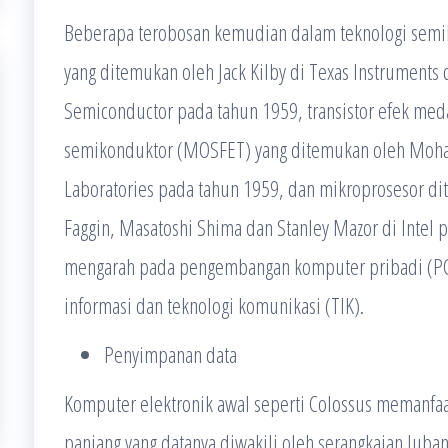
Beberapa terobosan kemudian dalam teknologi semik
yang ditemukan oleh Jack Kilby di Texas Instruments 
Semiconductor pada tahun 1959, transistor efek me
semikonduktor (MOSFET) yang ditemukan oleh Moham
Laboratories pada tahun 1959, dan mikroprosesor di
Faggin, Masatoshi Shima dan Stanley Mazor di Intel
mengarah pada pengembangan komputer pribadi (PC
informasi dan teknologi komunikasi (TIK).
Penyimpanan data
Komputer elektronik awal seperti Colossus memanfaa
panjang yang datanya diwakili oleh serangkaian luban