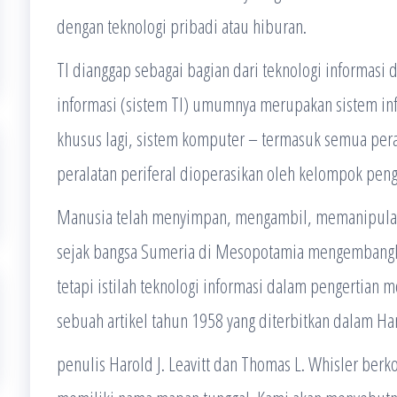
dengan teknologi pribadi atau hiburan.
TI ​​dianggap sebagai bagian dari teknologi informasi
informasi (sistem TI) umumnya merupakan sistem inf
khusus lagi, sistem komputer – termasuk semua pera
peralatan periferal dioperasikan oleh kelompok peng
Manusia telah menyimpan, mengambil, memanipulas
sejak bangsa Sumeria di Mesopotamia mengembangka
tetapi istilah teknologi informasi dalam pengertian
sebuah artikel tahun 1958 yang diterbitkan dalam Ha
penulis Harold J. Leavitt dan Thomas L. Whisler ber