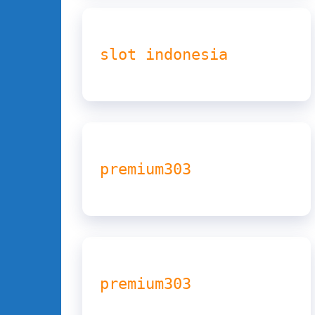
slot indonesia
premium303
premium303