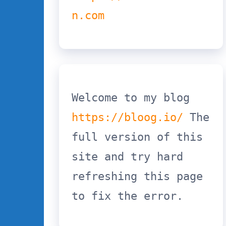
n.com
Welcome to my blog 
https://bloog.io/
 The 
full version of this 
site and try hard 
refreshing this page 
to fix the error.