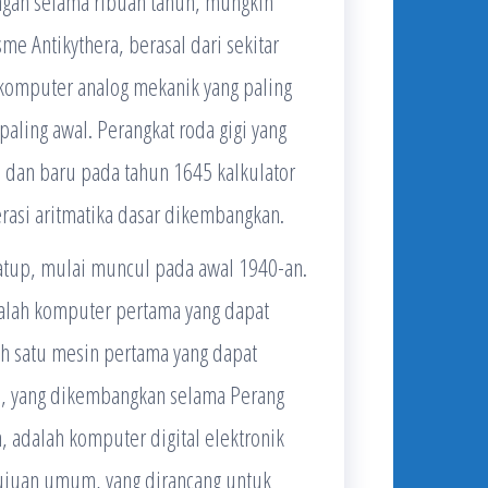
ngan selama ribuan tahun, mungkin
 Antikythera, berasal dari sekitar
omputer analog mekanik yang paling
aling awal. Perangkat roda gigi yang
 dan baru pada tahun 1645 kalkulator
si aritmatika dasar dikembangkan.
atup, mulai muncul pada awal 1940-an.
dalah komputer pertama yang dapat
h satu mesin pertama yang dapat
s, yang dikembangkan selama Perang
adalah komputer digital elektronik
tujuan umum, yang dirancang untuk