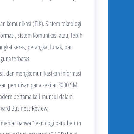
 dan komunikasi (TIK). Sistem teknologi
ormasi, sistem komunikasi atau, lebih
ngkat keras, perangkat lunak, dan
guna terbatas.
i, dan mengkomunikasikan informasi
n penulisan pada sekitar 3000 SM,
 modern pertama kali muncul dalam
rvard Business Review;
komentar bahwa “teknologi baru belum