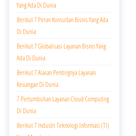
Yang Ada Di Dunia
Berikut 7 Peran Konsultan Bisnis Yang Ada
Di Dunia
Berikut 7 Globalisasi Layanan Bisnis Yang
Ada Di Dunia
Berikut 7 Alasan Pentingnya Layanan
Keuangan Di Dunia
7 Pertumbuhan Layanan Cloud Computing
Di Dunia
Berikut 7 Industri Teknologi Informasi (TI)