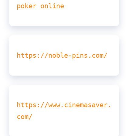
poker online
https://noble-pins.com/
https://www.cinemasaver.
com/