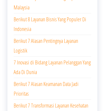
Malaysia
Berikut 8 Layanan Bisnis Yang Populer Di
Indonesia
Berikut 7 Alasan Pentingnya Layanan
Logistik
7 Inovasi di Bidang Layanan Pelanggan Yang
Ada Di Dunia
Berikut 7 Alasan Keamanan Data Jadi
Prioritas
Berikut 7 Transformasi Layanan Kesehatan