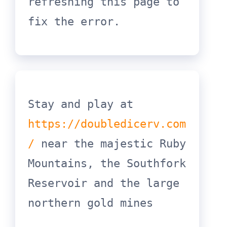
refreshing this page to 
fix the error.
Stay and play at 
https://doubledicerv.com
/
 near the majestic Ruby 
Mountains, the Southfork 
Reservoir and the large 
northern gold mines