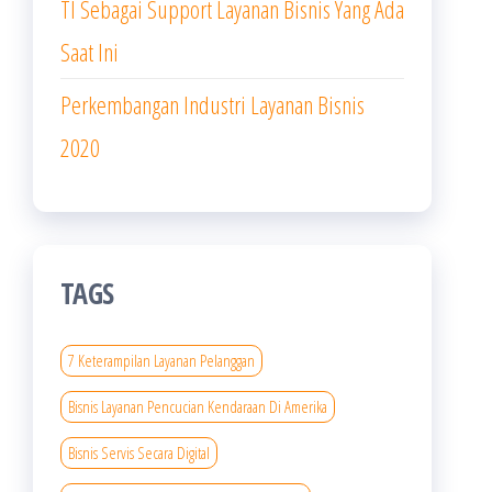
TI Sebagai Support Layanan Bisnis Yang Ada
Saat Ini
Perkembangan Industri Layanan Bisnis
2020
TAGS
7 Keterampilan Layanan Pelanggan
Bisnis Layanan Pencucian Kendaraan Di Amerika
Bisnis Servis Secara Digital