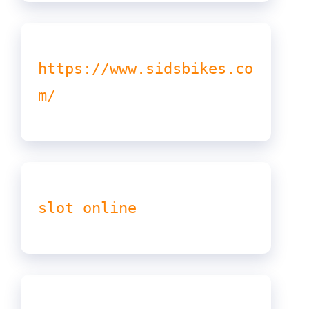
https://www.sidsbikes.co
m/
slot online