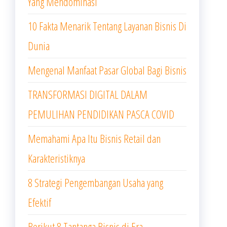
Yang Mendominasi
10 Fakta Menarik Tentang Layanan Bisnis Di
Dunia
Mengenal Manfaat Pasar Global Bagi Bisnis
TRANSFORMASI DIGITAL DALAM
PEMULIHAN PENDIDIKAN PASCA COVID
Memahami Apa Itu Bisnis Retail dan
Karakteristiknya
8 Strategi Pengembangan Usaha yang
Efektif
Berikut 8 Tantanga Bisnis di Era