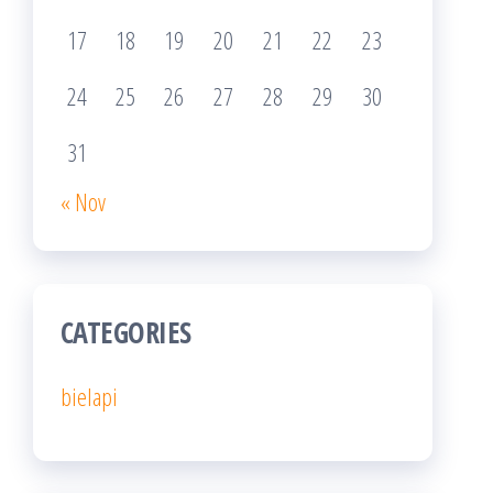
17
18
19
20
21
22
23
24
25
26
27
28
29
30
31
« Nov
CATEGORIES
bielapi