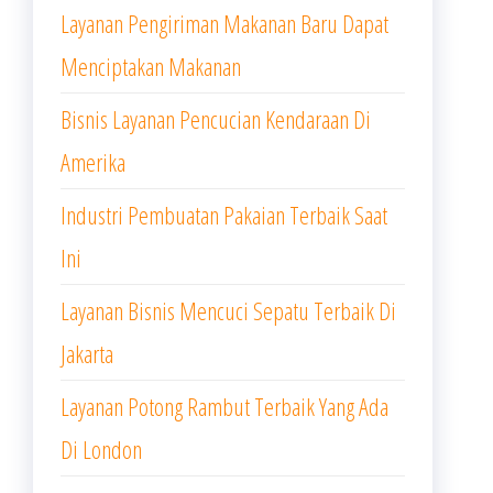
Layanan Pengiriman Makanan Baru Dapat
Menciptakan Makanan
Bisnis Layanan Pencucian Kendaraan Di
Amerika
Industri Pembuatan Pakaian Terbaik Saat
Ini
Layanan Bisnis Mencuci Sepatu Terbaik Di
Jakarta
Layanan Potong Rambut Terbaik Yang Ada
Di London