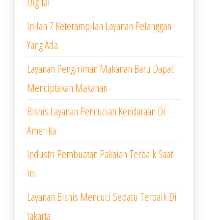
Digital
Inilah 7 Keterampilan Layanan Pelanggan
Yang Ada
Layanan Pengiriman Makanan Baru Dapat
Menciptakan Makanan
Bisnis Layanan Pencucian Kendaraan Di
Amerika
Industri Pembuatan Pakaian Terbaik Saat
Ini
Layanan Bisnis Mencuci Sepatu Terbaik Di
Jakarta