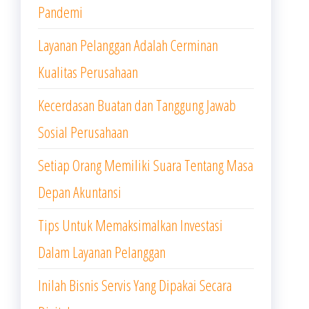
Pandemi
Layanan Pelanggan Adalah Cerminan
Kualitas Perusahaan
Kecerdasan Buatan dan Tanggung Jawab
Sosial Perusahaan
Setiap Orang Memiliki Suara Tentang Masa
Depan Akuntansi
Tips Untuk Memaksimalkan Investasi
Dalam Layanan Pelanggan
Inilah Bisnis Servis Yang Dipakai Secara