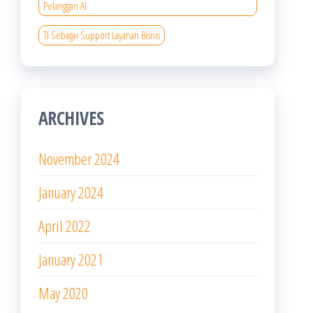
Pelanggan AI
TI Sebagai Support Layanan Bisnis
ARCHIVES
November 2024
January 2024
April 2022
January 2021
May 2020