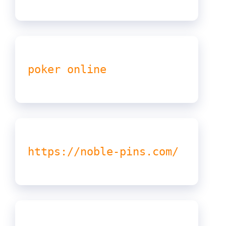
poker online
https://noble-pins.com/