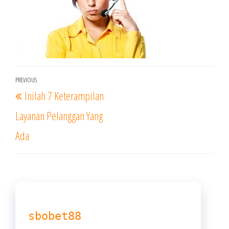
Post
PREVIOUS
Previous
Inilah 7 Keterampilan
navigation
Post
Layanan Pelanggan Yang
Ada
sbobet88