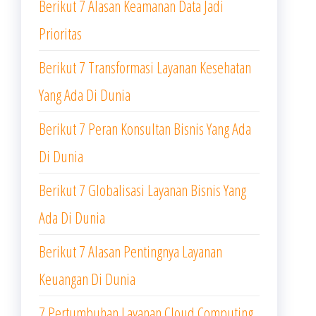
Berikut 7 Alasan Keamanan Data Jadi
Prioritas
Berikut 7 Transformasi Layanan Kesehatan
Yang Ada Di Dunia
Berikut 7 Peran Konsultan Bisnis Yang Ada
Di Dunia
Berikut 7 Globalisasi Layanan Bisnis Yang
Ada Di Dunia
Berikut 7 Alasan Pentingnya Layanan
Keuangan Di Dunia
7 Pertumbuhan Layanan Cloud Computing