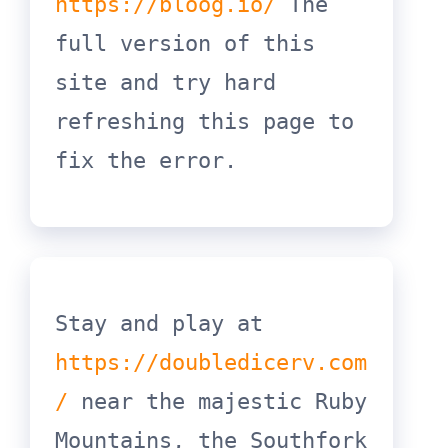
https://bloog.io/
 The 
full version of this 
site and try hard 
refreshing this page to 
fix the error.
Stay and play at 
https://doubledicerv.com
/
 near the majestic Ruby 
Mountains, the Southfork 