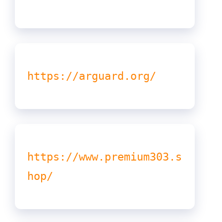
https://arguard.org/
https://www.premium303.s
hop/