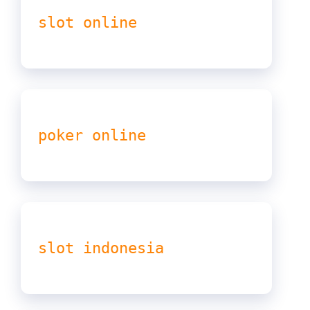
slot online
poker online
slot indonesia