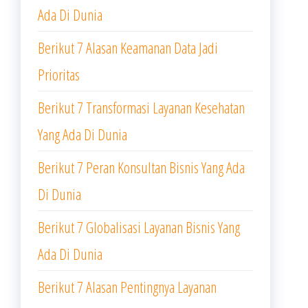
Ada Di Dunia
Berikut 7 Alasan Keamanan Data Jadi
Prioritas
Berikut 7 Transformasi Layanan Kesehatan
Yang Ada Di Dunia
Berikut 7 Peran Konsultan Bisnis Yang Ada
Di Dunia
Berikut 7 Globalisasi Layanan Bisnis Yang
Ada Di Dunia
Berikut 7 Alasan Pentingnya Layanan