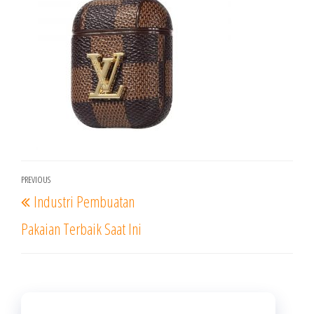
Post
PREVIOUS
Previous
Industri Pembuatan
navigation
Post
Pakaian Terbaik Saat Ini