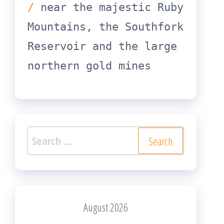
/
 near the majestic Ruby 
Mountains, the Southfork 
Reservoir and the large 
northern gold mines
Search
for:
August 2026