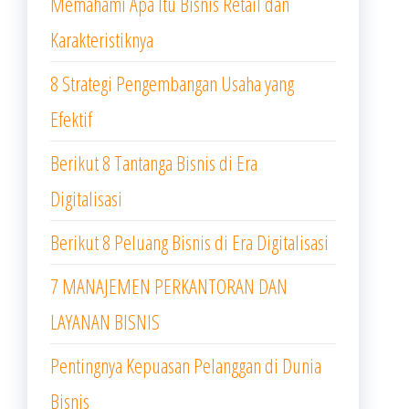
Memahami Apa Itu Bisnis Retail dan
Karakteristiknya
8 Strategi Pengembangan Usaha yang
Efektif
Berikut 8 Tantanga Bisnis di Era
Digitalisasi
Berikut 8 Peluang Bisnis di Era Digitalisasi
7 MANAJEMEN PERKANTORAN DAN
LAYANAN BISNIS
Pentingnya Kepuasan Pelanggan di Dunia
Bisnis