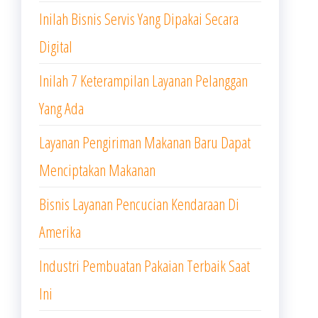
Inilah Bisnis Servis Yang Dipakai Secara
Digital
Inilah 7 Keterampilan Layanan Pelanggan
Yang Ada
Layanan Pengiriman Makanan Baru Dapat
Menciptakan Makanan
Bisnis Layanan Pencucian Kendaraan Di
Amerika
Industri Pembuatan Pakaian Terbaik Saat
Ini