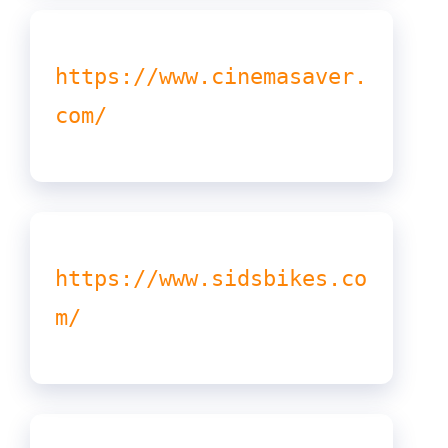
https://www.cinemasaver.
com/
https://www.sidsbikes.co
m/